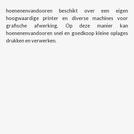
hoenenenvandooren beschikt over een eigen
hoogwaardige printer en diverse machines voor
grafische afwerking. Op deze manier kan
hoenenenvandooren snel en goedkoop kleine oplages
drukken en verwerken.
Copyright ©
2026
Hoenenenvandooren
Back To Desktop Version