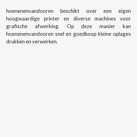
hoenenenvandooren beschikt over een eigen
hoogwaardige printer en diverse machines voor
grafische afwerking. Op deze manier kan
hoenenenvandooren snel en goedkoop kleine oplages
drukken en verwerken.
Copyright ©
2026
Hoenenenvandooren
Back To Desktop Version