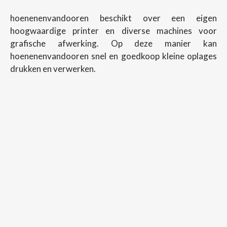
hoenenenvandooren beschikt over een eigen
hoogwaardige printer en diverse machines voor
grafische afwerking. Op deze manier kan
hoenenenvandooren snel en goedkoop kleine oplages
drukken en verwerken.
Copyright ©
2026
Hoenenenvandooren
Back To Desktop Version