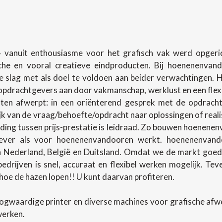
 vanuit enthousiasme voor het grafisch vak werd opgerich
sche en vooral creatieve eindproducten. Bij hoenenenva
slag met als doel te voldoen aan beider verwachtingen.
pdrachtgevers aan door vakmanschap, werklust en een flexibel
en afwerpt: in een oriënterend gesprek met de opdracht
lijk van de vraag/behoefte/opdracht naar oplossingen of rea
ing tussen prijs-prestatie is leidraad. Zo bouwen hoenenenv
ever als voor hoenenenvandooren werkt. hoenenenvando
in Nederland, België en Duitsland. Omdat we de markt goed
 bedrijven is snel, accuraat en flexibel werken mogelijk. T
oe de hazen lopen!! U kunt daarvan profiteren.
ogwaardige printer en diverse machines voor grafische af
werken.