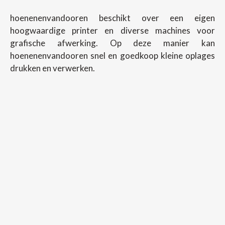
hoenenenvandooren beschikt over een eigen
hoogwaardige printer en diverse machines voor
grafische afwerking. Op deze manier kan
hoenenenvandooren snel en goedkoop kleine oplages
drukken en verwerken.
Copyright ©
2026
Hoenenenvandooren
Back To Desktop Version