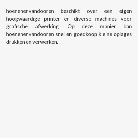
hoenenenvandooren beschikt over een eigen
hoogwaardige printer en diverse machines voor
grafische afwerking. Op deze manier kan
hoenenenvandooren snel en goedkoop kleine oplages
drukken en verwerken.
Copyright ©
2026
Hoenenenvandooren
Back To Desktop Version