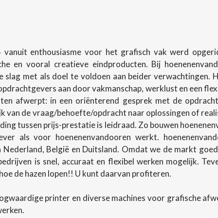
 vanuit enthousiasme voor het grafisch vak werd opgerich
sche en vooral creatieve eindproducten. Bij hoenenenva
slag met als doel te voldoen aan beider verwachtingen.
pdrachtgevers aan door vakmanschap, werklust en een flexibel
en afwerpt: in een oriënterend gesprek met de opdracht
lijk van de vraag/behoefte/opdracht naar oplossingen of rea
ing tussen prijs-prestatie is leidraad. Zo bouwen hoenenenv
ever als voor hoenenenvandooren werkt. hoenenenvando
in Nederland, België en Duitsland. Omdat we de markt goed
 bedrijven is snel, accuraat en flexibel werken mogelijk. T
oe de hazen lopen!! U kunt daarvan profiteren.
ogwaardige printer en diverse machines voor grafische af
werken.