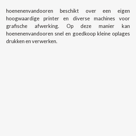
hoenenenvandooren beschikt over een eigen
hoogwaardige printer en diverse machines voor
grafische afwerking. Op deze manier kan
hoenenenvandooren snel en goedkoop kleine oplages
drukken en verwerken.
Copyright ©
2026
Hoenenenvandooren
Back To Desktop Version