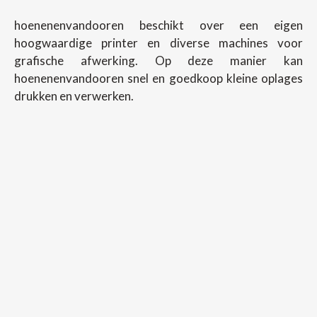
hoenenenvandooren beschikt over een eigen
hoogwaardige printer en diverse machines voor
grafische afwerking. Op deze manier kan
hoenenenvandooren snel en goedkoop kleine oplages
drukken en verwerken.
Copyright ©
2026
Hoenenenvandooren
Back To Desktop Version