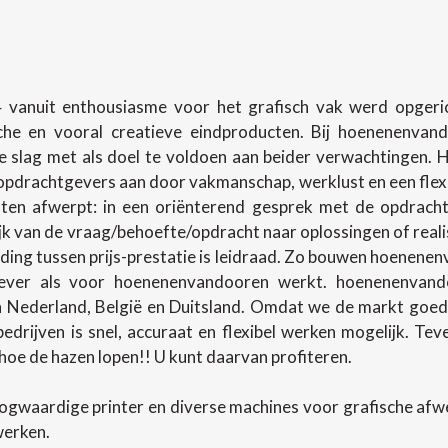
 vanuit enthousiasme voor het grafisch vak werd opgerich
sche en vooral creatieve eindproducten. Bij hoenenenva
slag met als doel te voldoen aan beider verwachtingen.
pdrachtgevers aan door vakmanschap, werklust en een flexibel
en afwerpt: in een oriënterend gesprek met de opdracht
lijk van de vraag/behoefte/opdracht naar oplossingen of rea
ing tussen prijs-prestatie is leidraad. Zo bouwen hoenenenv
ever als voor hoenenenvandooren werkt. hoenenenvando
in Nederland, België en Duitsland. Omdat we de markt goed
 bedrijven is snel, accuraat en flexibel werken mogelijk. T
oe de hazen lopen!! U kunt daarvan profiteren.
ogwaardige printer en diverse machines voor grafische af
werken.