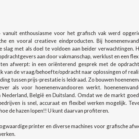
 vanuit enthousiasme voor het grafisch vak werd opgerich
sche en vooral creatieve eindproducten. Bij hoenenenva
slag met als doel te voldoen aan beider verwachtingen.
pdrachtgevers aan door vakmanschap, werklust en een flexibel
en afwerpt: in een oriënterend gesprek met de opdracht
lijk van de vraag/behoefte/opdracht naar oplossingen of rea
ing tussen prijs-prestatie is leidraad. Zo bouwen hoenenenv
ever als voor hoenenenvandooren werkt. hoenenenvando
in Nederland, België en Duitsland. Omdat we de markt goed
 bedrijven is snel, accuraat en flexibel werken mogelijk. T
oe de hazen lopen!! U kunt daarvan profiteren.
ogwaardige printer en diverse machines voor grafische af
werken.