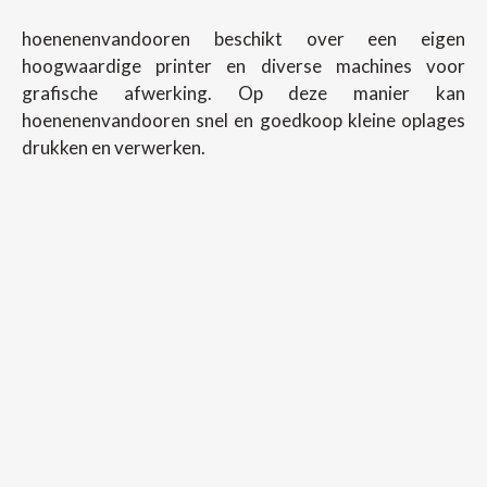
hoenenenvandooren beschikt over een eigen
hoogwaardige printer en diverse machines voor
grafische afwerking. Op deze manier kan
hoenenenvandooren snel en goedkoop kleine oplages
drukken en verwerken.
Copyright ©
2026
Hoenenenvandooren
Back To Desktop Version