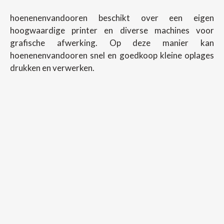
hoenenenvandooren beschikt over een eigen
hoogwaardige printer en diverse machines voor
grafische afwerking. Op deze manier kan
hoenenenvandooren snel en goedkoop kleine oplages
drukken en verwerken.
Copyright ©
2026
Hoenenenvandooren
Back To Desktop Version