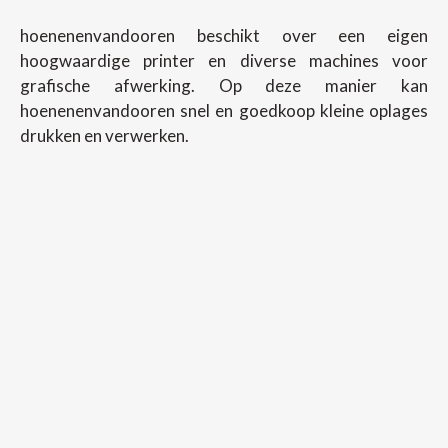
hoenenenvandooren beschikt over een eigen
hoogwaardige printer en diverse machines voor
grafische afwerking. Op deze manier kan
hoenenenvandooren snel en goedkoop kleine oplages
drukken en verwerken.
Copyright ©
2026
Hoenenenvandooren
Back To Desktop Version