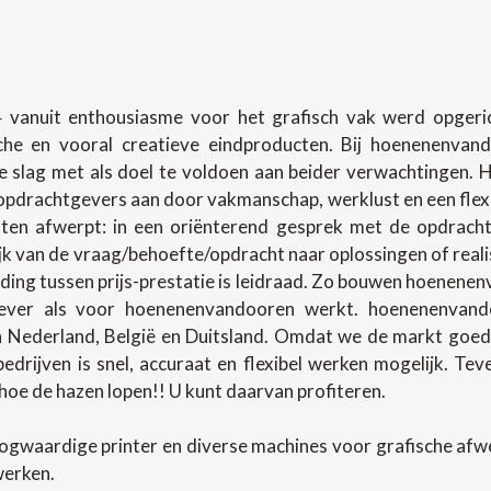
 vanuit enthousiasme voor het grafisch vak werd opgerich
sche en vooral creatieve eindproducten. Bij hoenenenva
slag met als doel te voldoen aan beider verwachtingen.
pdrachtgevers aan door vakmanschap, werklust en een flexibel
en afwerpt: in een oriënterend gesprek met de opdracht
lijk van de vraag/behoefte/opdracht naar oplossingen of rea
ing tussen prijs-prestatie is leidraad. Zo bouwen hoenenenv
ever als voor hoenenenvandooren werkt. hoenenenvando
in Nederland, België en Duitsland. Omdat we de markt goed
 bedrijven is snel, accuraat en flexibel werken mogelijk. T
oe de hazen lopen!! U kunt daarvan profiteren.
ogwaardige printer en diverse machines voor grafische af
werken.