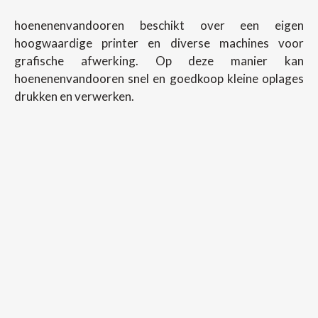
hoenenenvandooren beschikt over een eigen
hoogwaardige printer en diverse machines voor
grafische afwerking. Op deze manier kan
hoenenenvandooren snel en goedkoop kleine oplages
drukken en verwerken.
Copyright ©
2026
Hoenenenvandooren
Back To Desktop Version