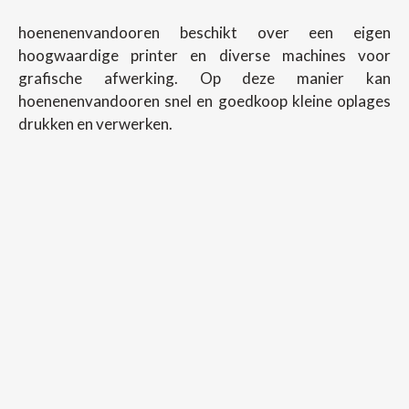
hoenenenvandooren beschikt over een eigen
hoogwaardige printer en diverse machines voor
grafische afwerking. Op deze manier kan
hoenenenvandooren snel en goedkoop kleine oplages
drukken en verwerken.
Copyright ©
2026
Hoenenenvandooren
Back To Desktop Version