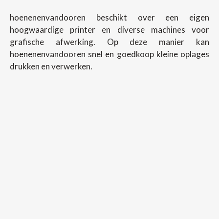
hoenenenvandooren beschikt over een eigen
hoogwaardige printer en diverse machines voor
grafische afwerking. Op deze manier kan
hoenenenvandooren snel en goedkoop kleine oplages
drukken en verwerken.
Copyright ©
2026
Hoenenenvandooren
Back To Desktop Version