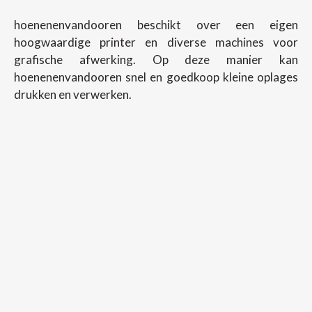
hoenenenvandooren beschikt over een eigen
hoogwaardige printer en diverse machines voor
grafische afwerking. Op deze manier kan
hoenenenvandooren snel en goedkoop kleine oplages
drukken en verwerken.
Copyright ©
2026
Hoenenenvandooren
Back To Desktop Version