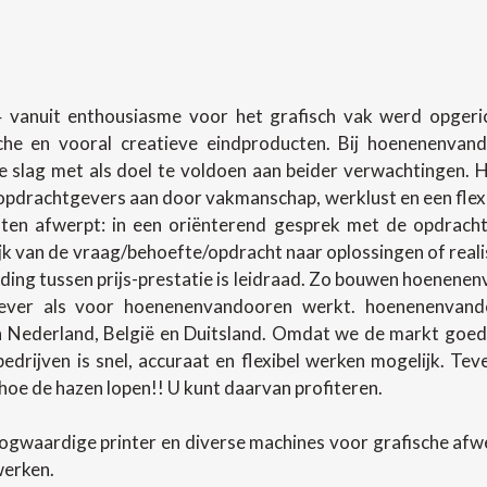
 vanuit enthousiasme voor het grafisch vak werd opgerich
sche en vooral creatieve eindproducten. Bij hoenenenva
slag met als doel te voldoen aan beider verwachtingen.
pdrachtgevers aan door vakmanschap, werklust en een flexibel
en afwerpt: in een oriënterend gesprek met de opdracht
lijk van de vraag/behoefte/opdracht naar oplossingen of rea
ing tussen prijs-prestatie is leidraad. Zo bouwen hoenenenv
ever als voor hoenenenvandooren werkt. hoenenenvando
in Nederland, België en Duitsland. Omdat we de markt goed
 bedrijven is snel, accuraat en flexibel werken mogelijk. T
oe de hazen lopen!! U kunt daarvan profiteren.
ogwaardige printer en diverse machines voor grafische af
werken.