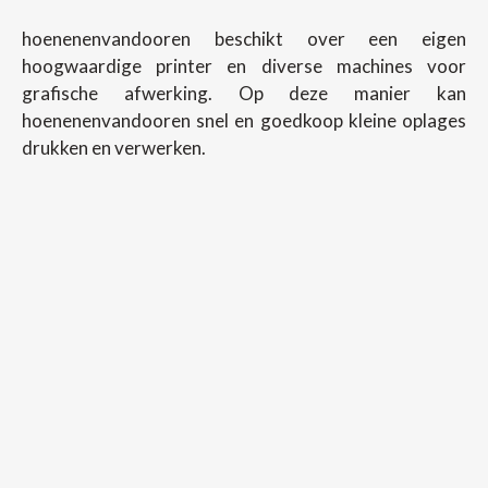
hoenenenvandooren beschikt over een eigen
hoogwaardige printer en diverse machines voor
grafische afwerking. Op deze manier kan
hoenenenvandooren snel en goedkoop kleine oplages
drukken en verwerken.
Copyright ©
2026
Hoenenenvandooren
Back To Desktop Version