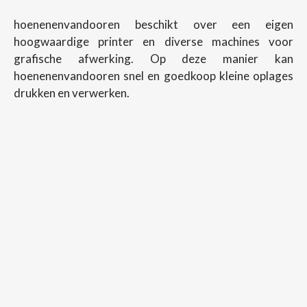
hoenenenvandooren beschikt over een eigen
hoogwaardige printer en diverse machines voor
grafische afwerking. Op deze manier kan
hoenenenvandooren snel en goedkoop kleine oplages
drukken en verwerken.
Copyright ©
2026
Hoenenenvandooren
Back To Desktop Version