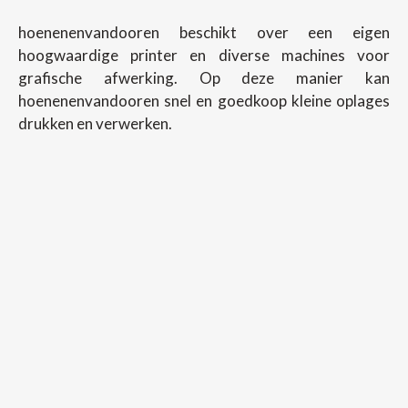
hoenenenvandooren beschikt over een eigen
hoogwaardige printer en diverse machines voor
grafische afwerking. Op deze manier kan
hoenenenvandooren snel en goedkoop kleine oplages
drukken en verwerken.
Copyright ©
2026
Hoenenenvandooren
Back To Desktop Version