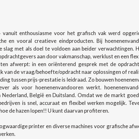
 vanuit enthousiasme voor het grafisch vak werd opgerich
sche en vooral creatieve eindproducten. Bij hoenenenva
slag met als doel te voldoen aan beider verwachtingen.
pdrachtgevers aan door vakmanschap, werklust en een flexibel
en afwerpt: in een oriënterend gesprek met de opdracht
lijk van de vraag/behoefte/opdracht naar oplossingen of rea
ing tussen prijs-prestatie is leidraad. Zo bouwen hoenenenv
ever als voor hoenenenvandooren werkt. hoenenenvando
in Nederland, België en Duitsland. Omdat we de markt goed
 bedrijven is snel, accuraat en flexibel werken mogelijk. T
oe de hazen lopen!! U kunt daarvan profiteren.
ogwaardige printer en diverse machines voor grafische af
werken.