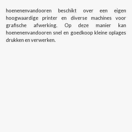
hoenenenvandooren beschikt over een eigen
hoogwaardige printer en diverse machines voor
grafische afwerking. Op deze manier kan
hoenenenvandooren snel en goedkoop kleine oplages
drukken en verwerken.
Copyright ©
2026
Hoenenenvandooren
Back To Desktop Version