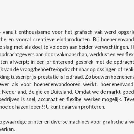
 vanuit enthousiasme voor het grafisch vak werd opgerich
sche en vooral creatieve eindproducten. Bij hoenenenva
slag met als doel te voldoen aan beider verwachtingen.
pdrachtgevers aan door vakmanschap, werklust en een flexibel
en afwerpt: in een oriënterend gesprek met de opdracht
lijk van de vraag/behoefte/opdracht naar oplossingen of rea
ing tussen prijs-prestatie is leidraad. Zo bouwen hoenenenv
ever als voor hoenenenvandooren werkt. hoenenenvando
in Nederland, België en Duitsland. Omdat we de markt goed
 bedrijven is snel, accuraat en flexibel werken mogelijk. T
oe de hazen lopen!! U kunt daarvan profiteren.
ogwaardige printer en diverse machines voor grafische af
werken.