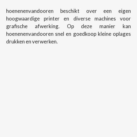
hoenenenvandooren beschikt over een eigen
hoogwaardige printer en diverse machines voor
grafische afwerking. Op deze manier kan
hoenenenvandooren snel en goedkoop kleine oplages
drukken en verwerken.
Copyright ©
2026
Hoenenenvandooren
Back To Desktop Version