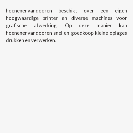
hoenenenvandooren beschikt over een eigen
hoogwaardige printer en diverse machines voor
grafische afwerking. Op deze manier kan
hoenenenvandooren snel en goedkoop kleine oplages
drukken en verwerken.
Copyright ©
2026
Hoenenenvandooren
Back To Desktop Version