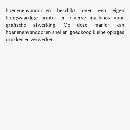
hoenenenvandooren beschikt over een eigen
hoogwaardige printer en diverse machines voor
grafische afwerking. Op deze manier kan
hoenenenvandooren snel en goedkoop kleine oplages
drukken en verwerken.
Copyright ©
2026
Hoenenenvandooren
Back To Desktop Version