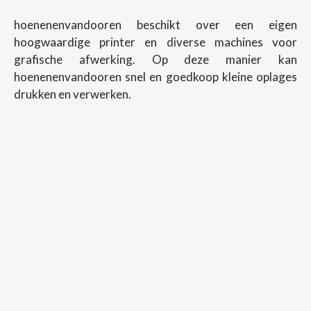
hoenenenvandooren beschikt over een eigen
hoogwaardige printer en diverse machines voor
grafische afwerking. Op deze manier kan
hoenenenvandooren snel en goedkoop kleine oplages
drukken en verwerken.
Copyright ©
2026
Hoenenenvandooren
Back To Desktop Version