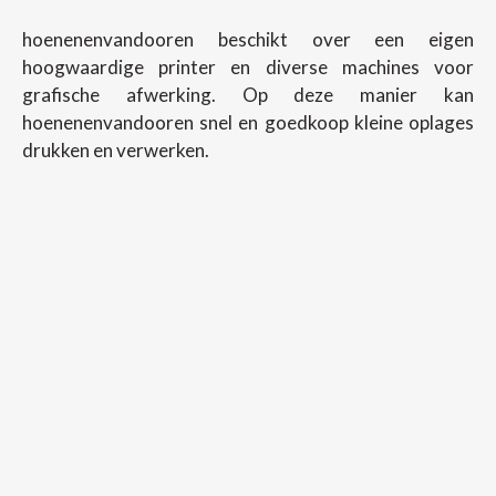
hoenenenvandooren beschikt over een eigen
hoogwaardige printer en diverse machines voor
grafische afwerking. Op deze manier kan
hoenenenvandooren snel en goedkoop kleine oplages
drukken en verwerken.
Copyright ©
2026
Hoenenenvandooren
Back To Desktop Version