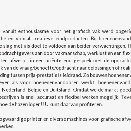
 vanuit enthousiasme voor het grafisch vak werd opgerich
sche en vooral creatieve eindproducten. Bij hoenenenva
slag met als doel te voldoen aan beider verwachtingen.
pdrachtgevers aan door vakmanschap, werklust en een flexibel
en afwerpt: in een oriënterend gesprek met de opdracht
lijk van de vraag/behoefte/opdracht naar oplossingen of rea
ing tussen prijs-prestatie is leidraad. Zo bouwen hoenenenv
ever als voor hoenenenvandooren werkt. hoenenenvando
in Nederland, België en Duitsland. Omdat we de markt goed
 bedrijven is snel, accuraat en flexibel werken mogelijk. T
oe de hazen lopen!! U kunt daarvan profiteren.
ogwaardige printer en diverse machines voor grafische af
werken.