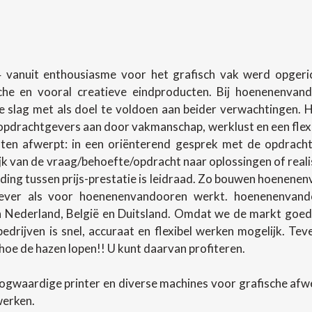
 vanuit enthousiasme voor het grafisch vak werd opgerich
sche en vooral creatieve eindproducten. Bij hoenenenva
slag met als doel te voldoen aan beider verwachtingen.
pdrachtgevers aan door vakmanschap, werklust en een flexibel
en afwerpt: in een oriënterend gesprek met de opdracht
lijk van de vraag/behoefte/opdracht naar oplossingen of rea
ing tussen prijs-prestatie is leidraad. Zo bouwen hoenenenv
ever als voor hoenenenvandooren werkt. hoenenenvando
in Nederland, België en Duitsland. Omdat we de markt goed
 bedrijven is snel, accuraat en flexibel werken mogelijk. T
oe de hazen lopen!! U kunt daarvan profiteren.
ogwaardige printer en diverse machines voor grafische af
werken.