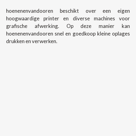
hoenenenvandooren beschikt over een eigen
hoogwaardige printer en diverse machines voor
grafische afwerking. Op deze manier kan
hoenenenvandooren snel en goedkoop kleine oplages
drukken en verwerken.
Copyright ©
2026
Hoenenenvandooren
Back To Desktop Version