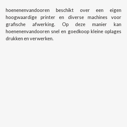
hoenenenvandooren beschikt over een eigen
hoogwaardige printer en diverse machines voor
grafische afwerking. Op deze manier kan
hoenenenvandooren snel en goedkoop kleine oplages
drukken en verwerken.
Copyright ©
2026
Hoenenenvandooren
Back To Desktop Version