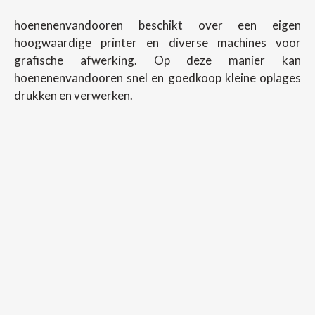
hoenenenvandooren beschikt over een eigen
hoogwaardige printer en diverse machines voor
grafische afwerking. Op deze manier kan
hoenenenvandooren snel en goedkoop kleine oplages
drukken en verwerken.
Copyright ©
2026
Hoenenenvandooren
Back To Desktop Version