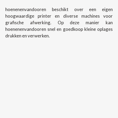
hoenenenvandooren beschikt over een eigen
hoogwaardige printer en diverse machines voor
grafische afwerking. Op deze manier kan
hoenenenvandooren snel en goedkoop kleine oplages
drukken en verwerken.
Copyright ©
2026
Hoenenenvandooren
Back To Desktop Version