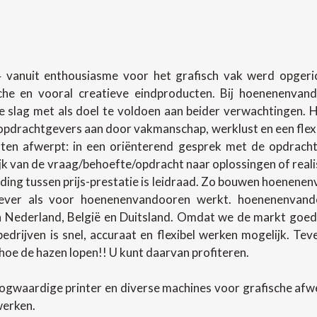
 vanuit enthousiasme voor het grafisch vak werd opgerich
sche en vooral creatieve eindproducten. Bij hoenenenva
slag met als doel te voldoen aan beider verwachtingen.
pdrachtgevers aan door vakmanschap, werklust en een flexibel
en afwerpt: in een oriënterend gesprek met de opdracht
lijk van de vraag/behoefte/opdracht naar oplossingen of rea
ing tussen prijs-prestatie is leidraad. Zo bouwen hoenenenv
ever als voor hoenenenvandooren werkt. hoenenenvando
in Nederland, België en Duitsland. Omdat we de markt goed
 bedrijven is snel, accuraat en flexibel werken mogelijk. T
oe de hazen lopen!! U kunt daarvan profiteren.
ogwaardige printer en diverse machines voor grafische af
werken.