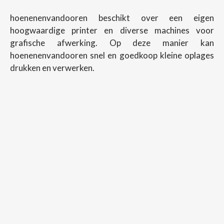
hoenenenvandooren beschikt over een eigen
hoogwaardige printer en diverse machines voor
grafische afwerking. Op deze manier kan
hoenenenvandooren snel en goedkoop kleine oplages
drukken en verwerken.
Copyright ©
2026
Hoenenenvandooren
Back To Desktop Version