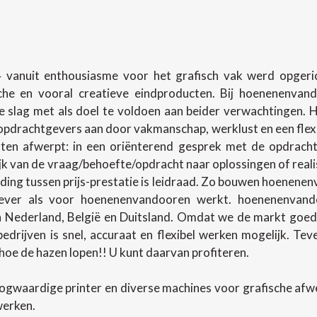
 vanuit enthousiasme voor het grafisch vak werd opgerich
sche en vooral creatieve eindproducten. Bij hoenenenva
slag met als doel te voldoen aan beider verwachtingen.
pdrachtgevers aan door vakmanschap, werklust en een flexibel
en afwerpt: in een oriënterend gesprek met de opdracht
lijk van de vraag/behoefte/opdracht naar oplossingen of rea
ing tussen prijs-prestatie is leidraad. Zo bouwen hoenenenv
ever als voor hoenenenvandooren werkt. hoenenenvando
in Nederland, België en Duitsland. Omdat we de markt goed
 bedrijven is snel, accuraat en flexibel werken mogelijk. T
oe de hazen lopen!! U kunt daarvan profiteren.
ogwaardige printer en diverse machines voor grafische af
werken.