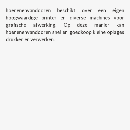
hoenenenvandooren beschikt over een eigen
hoogwaardige printer en diverse machines voor
grafische afwerking. Op deze manier kan
hoenenenvandooren snel en goedkoop kleine oplages
drukken en verwerken.
Copyright ©
2026
Hoenenenvandooren
Back To Desktop Version