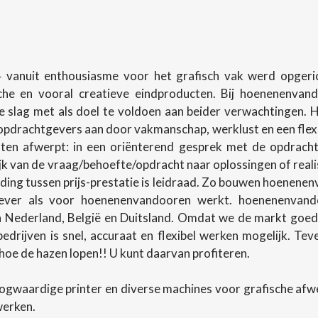
 vanuit enthousiasme voor het grafisch vak werd opgerich
sche en vooral creatieve eindproducten. Bij hoenenenva
slag met als doel te voldoen aan beider verwachtingen.
pdrachtgevers aan door vakmanschap, werklust en een flexibel
en afwerpt: in een oriënterend gesprek met de opdracht
lijk van de vraag/behoefte/opdracht naar oplossingen of rea
ing tussen prijs-prestatie is leidraad. Zo bouwen hoenenenv
ever als voor hoenenenvandooren werkt. hoenenenvando
in Nederland, België en Duitsland. Omdat we de markt goed
 bedrijven is snel, accuraat en flexibel werken mogelijk. T
oe de hazen lopen!! U kunt daarvan profiteren.
ogwaardige printer en diverse machines voor grafische af
werken.