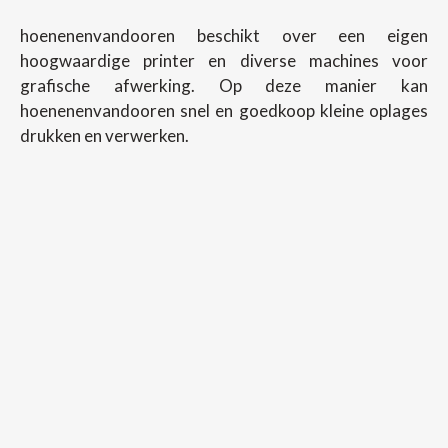
hoenenenvandooren beschikt over een eigen
hoogwaardige printer en diverse machines voor
grafische afwerking. Op deze manier kan
hoenenenvandooren snel en goedkoop kleine oplages
drukken en verwerken.
Copyright ©
2026
Hoenenenvandooren
Back To Desktop Version