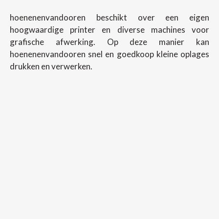
hoenenenvandooren beschikt over een eigen
hoogwaardige printer en diverse machines voor
grafische afwerking. Op deze manier kan
hoenenenvandooren snel en goedkoop kleine oplages
drukken en verwerken.
Copyright ©
2026
Hoenenenvandooren
Back To Desktop Version