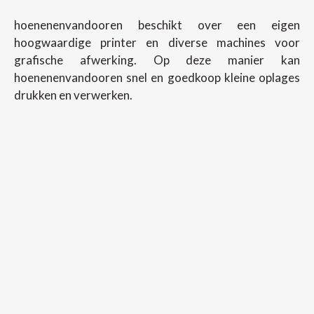
hoenenenvandooren beschikt over een eigen
hoogwaardige printer en diverse machines voor
grafische afwerking. Op deze manier kan
hoenenenvandooren snel en goedkoop kleine oplages
drukken en verwerken.
Copyright ©
2026
Hoenenenvandooren
Back To Desktop Version