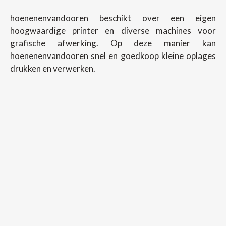
hoenenenvandooren beschikt over een eigen
hoogwaardige printer en diverse machines voor
grafische afwerking. Op deze manier kan
hoenenenvandooren snel en goedkoop kleine oplages
drukken en verwerken.
Copyright ©
2026
Hoenenenvandooren
Back To Desktop Version