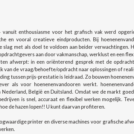
 vanuit enthousiasme voor het grafisch vak werd opgerich
sche en vooral creatieve eindproducten. Bij hoenenenva
slag met als doel te voldoen aan beider verwachtingen.
pdrachtgevers aan door vakmanschap, werklust en een flexibel
en afwerpt: in een oriënterend gesprek met de opdracht
lijk van de vraag/behoefte/opdracht naar oplossingen of rea
ing tussen prijs-prestatie is leidraad. Zo bouwen hoenenenv
ever als voor hoenenenvandooren werkt. hoenenenvando
in Nederland, België en Duitsland. Omdat we de markt goed
 bedrijven is snel, accuraat en flexibel werken mogelijk. T
oe de hazen lopen!! U kunt daarvan profiteren.
ogwaardige printer en diverse machines voor grafische af
werken.