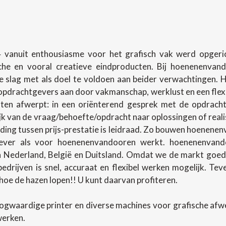
 vanuit enthousiasme voor het grafisch vak werd opgerich
sche en vooral creatieve eindproducten. Bij hoenenenva
slag met als doel te voldoen aan beider verwachtingen.
pdrachtgevers aan door vakmanschap, werklust en een flexibel
en afwerpt: in een oriënterend gesprek met de opdracht
lijk van de vraag/behoefte/opdracht naar oplossingen of rea
ing tussen prijs-prestatie is leidraad. Zo bouwen hoenenenv
ever als voor hoenenenvandooren werkt. hoenenenvando
in Nederland, België en Duitsland. Omdat we de markt goed
 bedrijven is snel, accuraat en flexibel werken mogelijk. T
oe de hazen lopen!! U kunt daarvan profiteren.
ogwaardige printer en diverse machines voor grafische af
werken.