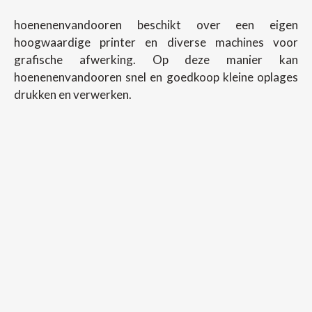
hoenenenvandooren beschikt over een eigen
hoogwaardige printer en diverse machines voor
grafische afwerking. Op deze manier kan
hoenenenvandooren snel en goedkoop kleine oplages
drukken en verwerken.
Copyright ©
2026
Hoenenenvandooren
Back To Desktop Version