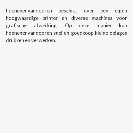
hoenenenvandooren beschikt over een eigen
hoogwaardige printer en diverse machines voor
grafische afwerking. Op deze manier kan
hoenenenvandooren snel en goedkoop kleine oplages
drukken en verwerken.
Copyright ©
2026
Hoenenenvandooren
Back To Desktop Version